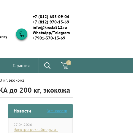
+7 (812) 655-09-04
+7 (812) 970-13-69
info@kresla812.ru
WhatsApp/Telegram
онку
+7901-370-13-69
0
Гарантия
0 кг, экокожа
А до 200 кг, экокожа
Новости
Все новости
27.04.2026
Электро реклайнеры от