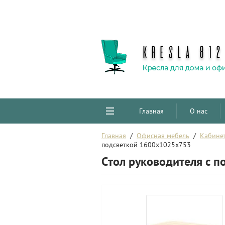
Главная
О нас
Главная
  /  
Офисная мебель
  /  
Кабине
подсветкой 1600x1025x753
Стол руководителя с 