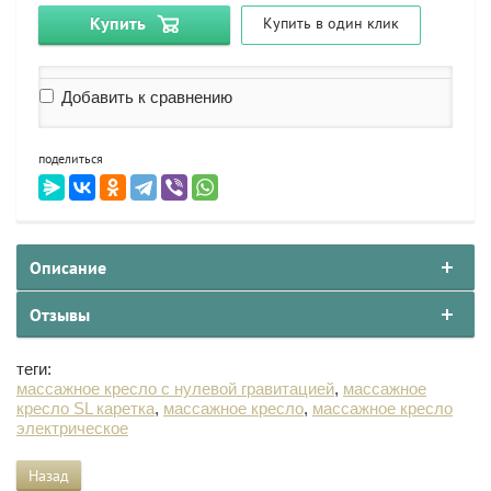
Купить
Купить в один клик
Добавить к сравнению
поделиться
Описание
Отзывы
теги:
массажное кресло с нулевой гравитацией
,
массажное
кресло SL каретка
,
массажное кресло
,
массажное кресло
электрическое
Назад