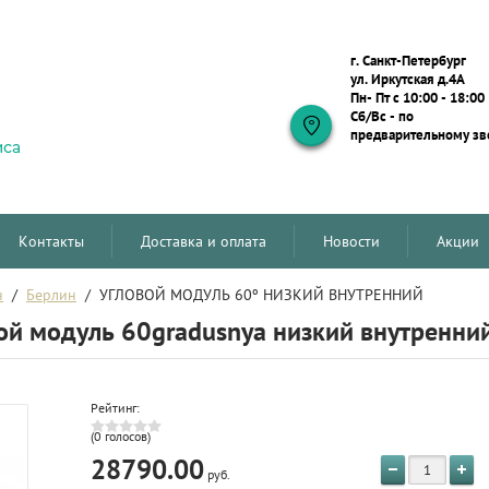
г. Санкт-Петербург
ул. Иркутская д.4А
Пн- Пт с 10:00 - 18:00
Сб/Вс - по
предварительному зв
Контакты
Доставка и оплата
Новости
Акции
н
  /  
Берлин
  /  УГЛОВОЙ МОДУЛЬ 60º НИЗКИЙ ВНУТРЕННИЙ
ой модуль 60gradusnya низкий внутренни
Рейтинг:
(0 голосов)
28790.00
руб.