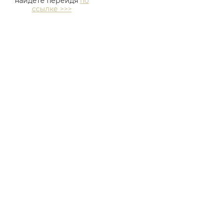
найдете перейдя
по
ссылке >>>