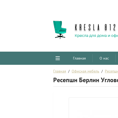
Главная
О нас
Главная
  /  
Офисная мебель
  /  
Ресепш
Ресепшн Берлин Углов