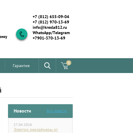
+7 (812) 655-09-04
+7 (812) 970-13-69
info@kresla812.ru
WhatsApp/Telegram
онку
+7901-370-13-69
0
Гарантия
й
Новости
Все новости
27.04.2026
Электро реклайнеры от