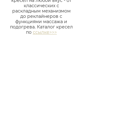
кресел на любой вкус - от
классических с
раскладным механизмом
до реклайнеров с
функциями массажа и
подогрева. Каталог кресел
по
ссылке>>>