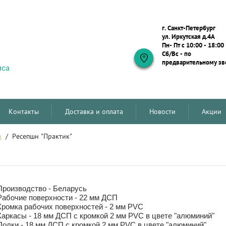
г. Санкт-Петербург
ул. Иркутская д.4А
Пн- Пт с 10:00 - 18:00
Сб/Вс - по
предварительному зв
Контакты
Доставка и оплата
Новости
Акции
н
  /  Ресепшн "Практик"
Производство - Беларусь
Рабочие поверхности - 22 мм ДСП
Кромка рабочих поверхностей - 2 мм PVC
Каркасы - 18 мм ДСП с кромкой 2 мм PVC в цвете "алюминий"
Полки - 18 мм ДСП с кромкой 2 мм PVC в цвете "алюминий"