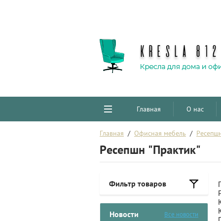
Главная
О нас
Главная
  /  
Офисная мебель
  /  
Ресепш
Ресепшн "Практик"
Фильтр товаров
Новости
Все новости