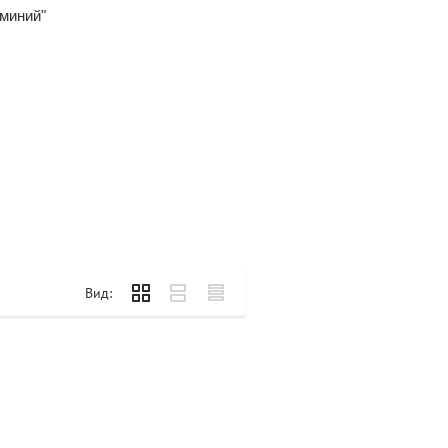
миний"
Вид: