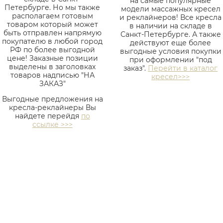
на самые популярные
Петербурге. Но мы также
модели массажных кресел
располагаем готовым
и реклайнеров! Все кресла
товаром который может
в наличии на складе в
быть отправлен напрямую
Санкт-Петербурге. А также
покупателю в любой город
действуют еще более
РФ по более выгодной
выгодные условия покупки
цене! Заказные позиции
при оформлении "под
выделены в заголовках
заказ".
Перейти в каталог
товаров надписью "НА
кресел>>>
ЗАКАЗ"
Выгодные предложения на
кресла-реклайнеры Вы
найдете перейдя
по
ссылке >>>