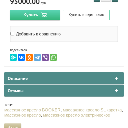
95000.00
руб.
Купить
Купить в один клик
Добавить к сравнению
поделиться
Описание
Отзывы
теги:
массажное кресло BOOKER
,
массажное кресло SL каретка
,
массажное кресло
,
массажное кресло электрическое
Назад